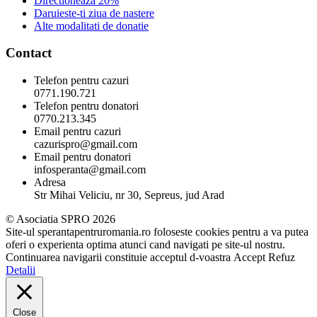
Directioneaza 20%
Daruieste-ti ziua de nastere
Alte modalitati de donatie
Contact
Telefon pentru cazuri
0771.190.721
Telefon pentru donatori
0770.213.345
Email pentru cazuri
cazurispro@gmail.com
Email pentru donatori
infosperanta@gmail.com
Adresa
Str Mihai Veliciu, nr 30, Sepreus, jud Arad
© Asociatia SPRO 2026
Site-ul sperantapentruromania.ro foloseste cookies pentru a va putea
oferi o experienta optima atunci cand navigati pe site-ul nostru.
Continuarea navigarii constituie acceptul d-voastra
Accept
Refuz
Detalii
Close