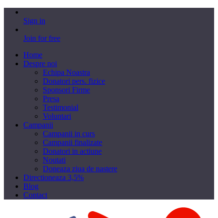
Sign in
Join for free
Home
Despre noi
Echipa Noastra
Donatori pers. fizice
Sponsori Firme
Presa
Testimonial
Voluntari
Campanii
Campanii in curs
Campanii finalizate
Donatori in actiune
Noutati
Doneaza ziua de nastere
Directioneaza 3,5%
Blog
Contact