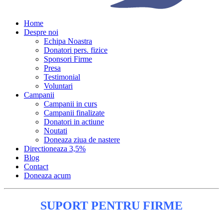
Home
Despre noi
Echipa Noastra
Donatori pers. fizice
Sponsori Firme
Presa
Testimonial
Voluntari
Campanii
Campanii in curs
Campanii finalizate
Donatori in actiune
Noutati
Doneaza ziua de nastere
Directioneaza 3,5%
Blog
Contact
Doneaza acum
SUPORT PENTRU FIRME