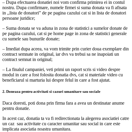
– Dupa efectuarea donatiei noi vom confirma primirea ei in contul
nostru. Dupa confirmare, numele firmei si suma donata va fi afisata
in ,,lista de donatori” de pe pagina cazului cat si in lista de donatori
persoane juridice;
– Suma donata se va aduna in zona de statistici a sumelor donate de
pe pagina cazului, cat si pe home page in zona de statistici generale
cu sumele sau bunurile donate;
– Imediat dupa aceea, va vom trimite prin curier doua exemplare din
contract semnate in original, iar dvs va trebui sa ne inapoiati un
contract semnat in original;
– La finalul campaniei, veti primi un raport scris si video despre
modul in care a fost folosita donatia dvs, cat si materiale video cu
beneficiarul si marturia lui despre felul in care a fost ajutat.
2. Doneaza pentru activitati si cazuri umanitare sau sociale
Daca doresti, poti dona prin firma fara a avea un destinatar anume
pentru donatie.
In acest caz, donatia ta va fi redirectionata la alegerea asociatiei catre
un caz sau activitate cu caracter umanitar sau social in care este
implicata asociatia noastra umanitara.