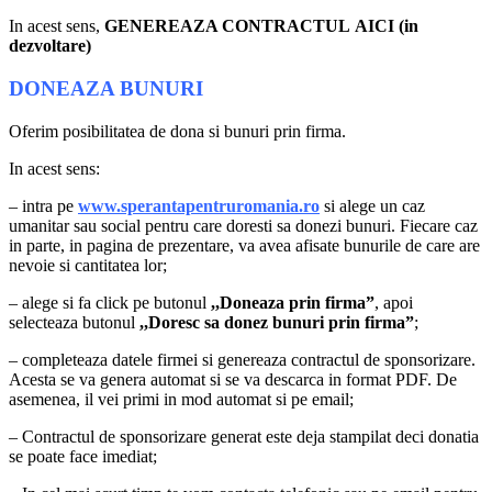
In acest sens,
GENEREAZA CONTRACTUL AICI (in
dezvoltare)
DONEAZA BUNURI
Oferim posibilitatea de dona si bunuri prin firma.
In acest sens:
– intra pe
www.sperantapentruromania.ro
si alege un caz
umanitar sau social pentru care doresti sa donezi bunuri. Fiecare caz
in parte, in pagina de prezentare, va avea afisate bunurile de care are
nevoie si cantitatea lor;
– alege si fa click pe butonul
,,Doneaza prin firma”
, apoi
selecteaza butonul
,,Doresc sa donez bunuri prin firma”
;
– completeaza datele firmei si genereaza contractul de sponsorizare.
Acesta se va genera automat si se va descarca in format PDF. De
asemenea, il vei primi in mod automat si pe email;
– Contractul de sponsorizare generat este deja stampilat deci donatia
se poate face imediat;