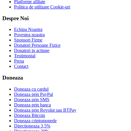
Platforme afiliate
Politica de utilizare Cookie-uri
Despre Noi
Echipa Noastra
Povestea noastra
Sponsori Firme
Donatori Persoane Fizice
Donatori in actiune
Testimonial
Presa
Contact
Doneaza
Doneaza cu cardul
Doneaza prin PayPal
Doneaza prin SMS
Doneaza prin banca
Doneaza prin Revolut sau BTPay
Doneaza Bitcoin
Doneaza criptomonede
Directioneaza 3,5%