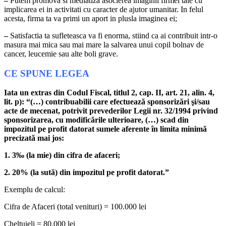
–
Putem promova si mediatiza asocierea imaginii firmei tale cu
implicarea ei in activitati cu caracter de ajutor umanitar. In felul
acesta, firma ta va primi un aport in plusla imaginea ei;
–
Satisfactia ta sufleteasca va fi enorma, stiind ca ai contribuit intr-o
masura mai mica sau mai mare la salvarea unui copil bolnav de
cancer, leucemie sau alte boli grave.
CE SPUNE LEGEA
Iata un extras din Codul Fiscal, titlul 2, cap. II, art. 21, alin. 4,
lit. p): “(…) contribuabilii care efectuează sponsorizări şi/sau
acte de mecenat, potrivit prevederilor Legii nr. 32/1994 privind
sponsorizarea, cu modificările ulterioare, (…) scad din
impozitul pe profit datorat sumele aferente în limita minimă
precizată mai jos:
1. 3‰ (la mie) din cifra de afaceri;
2. 20% (la sută) din impozitul pe profit datorat.”
Exemplu de calcul:
Cifra de Afaceri (total venituri) = 100.000 lei
Cheltuieli = 80.000 lei