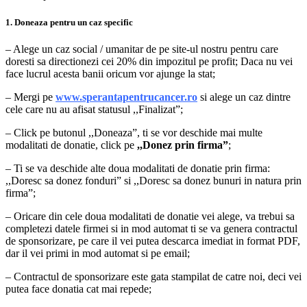
1. Doneaza pentru un caz specific
– Alege un caz social / umanitar de pe site-ul nostru pentru care
doresti sa directionezi cei 20% din impozitul pe profit; Daca nu vei
face lucrul acesta banii oricum vor ajunge la stat;
– Mergi pe
www.sperantapentrucancer.ro
si alege un caz dintre
cele care nu au afisat statusul ,,Finalizat”;
– Click pe butonul ,,Doneaza”, ti se vor deschide mai multe
modalitati de donatie, click pe
,,Donez prin firma”
;
– Ti se va deschide alte doua modalitati de donatie prin firma:
,,Doresc sa donez fonduri” si ,,Doresc sa donez bunuri in natura prin
firma”;
– Oricare din cele doua modalitati de donatie vei alege, va trebui sa
completezi datele firmei si in mod automat ti se va genera contractul
de sponsorizare, pe care il vei putea descarca imediat in format PDF,
dar il vei primi in mod automat si pe email;
– Contractul de sponsorizare este gata stampilat de catre noi, deci vei
putea face donatia cat mai repede;