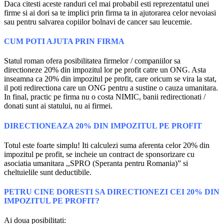
Daca citesti aceste randuri cel mai probabil esti reprezentatul unei
firme si ai dori sa te implici prin firma ta in ajutorarea celor nevoiasi
sau pentru salvarea copiilor bolnavi de cancer sau leucemie.
CUM POTI AJUTA PRIN FIRMA
Statul roman ofera posibilitatea firmelor / companiilor sa
directioneze 20% din impozitul lor pe profit catre un ONG. Asta
inseamna ca 20% din impozitul pe profit, care oricum se vira la stat,
il poti redirectiona care un ONG pentru a sustine o cauza umanitara.
In final, practic pe firma nu o costa NIMIC, banii redirectionati /
donati sunt ai statului, nu ai firmei.
DIRECTIONEAZA 20% DIN IMPOZITUL PE PROFIT
Totul este foarte simplu! Iti calculezi suma aferenta celor 20% din
impozitul pe profit, se incheie un contract de sponsorizare cu
asociatia umanitara ,,SPRO (Speranta pentru Romania)” si
cheltuielile sunt deductibile.
PETRU CINE DORESTI SA DIRECTIONEZI CEI 20% DIN
IMPOZITUL PE PROFIT?
Ai doua posibilitati: