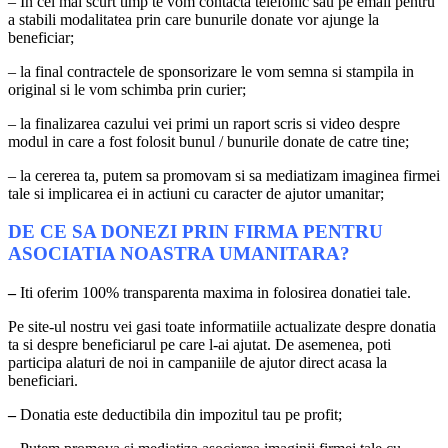
– In cel mai scurt timp te vom contacta telefonic sau pe email pentru
a stabili modalitatea prin care bunurile donate vor ajunge la
beneficiar;
– la final contractele de sponsorizare le vom semna si stampila in
original si le vom schimba prin curier;
– la finalizarea cazului vei primi un raport scris si video despre
modul in care a fost folosit bunul / bunurile donate de catre tine;
– la cererea ta, putem sa promovam si sa mediatizam imaginea firmei
tale si implicarea ei in actiuni cu caracter de ajutor umanitar;
DE CE SA DONEZI PRIN FIRMA PENTRU
ASOCIATIA NOASTRA UMANITARA?
–
Iti oferim 100% transparenta maxima in folosirea donatiei tale.
Pe site-ul nostru vei gasi toate informatiile actualizate despre donatia
ta si despre beneficiarul pe care l-ai ajutat. De asemenea, poti
participa alaturi de noi in campaniile de ajutor direct acasa la
beneficiari.
–
Donatia este deductibila din impozitul tau pe profit;