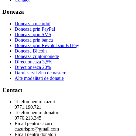
Doneaza
Doneaza cu cardul
Doneaza prin PayPal
Doneaza prin SMS
Doneaza prin banca
Doneaza prin Revolut sau BTPay
Doneaza Bitcoin
Doneaza criptomonede
Directioneaza 3,5%
Directioneaza 20%
Daruieste-ti ziua de nastere
Alte modalitati de donatie
Contact
Telefon pentru cazuri
0771.190.721
Telefon pentru donatori
0770.213.345
Email pentru cazuri
cazurispro@gmail.com
Email pentru donatori