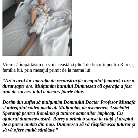
Vrem să împărtășim cu voi această zi plină de bucurii pentru Rareș și
familia lui, prin mesajul primit de la mama lui:
“Azi a avut loc operația de reconstrucție a capului femural, care a
durat șapte ore. Mulțumim bunului Dumnezeu că operația a fost
una de succes, totul a decurs foarte bine.
Dorim din suflet să mulțumim Domnului Doctor Profesor Mustafa
și întregului cadru medical. Mulțumim, de asemenea, Asociației
Speranță pentru România și tuturor oamenilor implicați. Cu
ajutorul dumneavoastră, Rareș a primit o șansa la viață și dreptul
de a putea umbla din nou. Dumnezeu să vă răsplătească tuturor și
să vă ofere multă sănătate.”