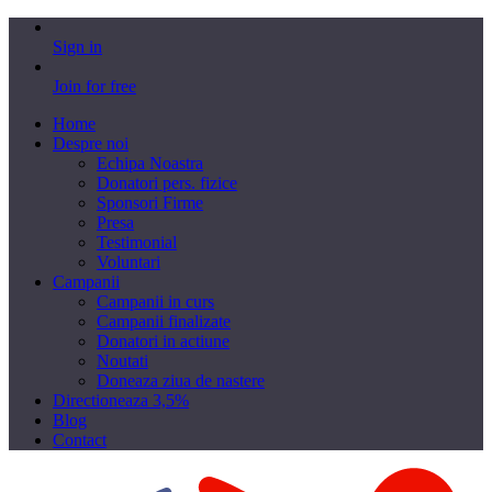
Sign in
Join for free
Home
Despre noi
Echipa Noastra
Donatori pers. fizice
Sponsori Firme
Presa
Testimonial
Voluntari
Campanii
Campanii in curs
Campanii finalizate
Donatori in actiune
Noutati
Doneaza ziua de nastere
Directioneaza 3,5%
Blog
Contact