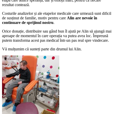
etapă care aduce speranță, dar și emoții mari, pentru că fiecare
rezultat contează.
Costurile analizelor și ale etapelor medicale care urmează sunt dificil
de susținut de familie, motiv pentru care
Alin are nevoie în
continuare de sprijinul nostru
.
Orice donație, distribuire sau gând bun îl ajută pe Alin să ajungă mai
aproape de momentul în care operația va putea avea loc. Împreună
putem transforma acest pas medical într-un pas real spre vindecare.
Vă mulțumim că sunteți parte din drumul lui Alin.