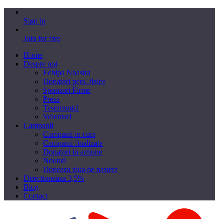
Sign in
Join for free
Home
Despre noi
Echipa Noastra
Donatori pers. fizice
Sponsori Firme
Presa
Testimonial
Voluntari
Campanii
Campanii in curs
Campanii finalizate
Donatori in actiune
Noutati
Doneaza ziua de nastere
Directioneaza 3,5%
Blog
Contact