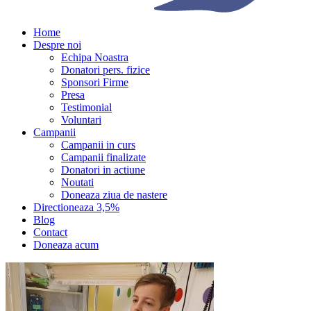
Home
Despre noi
Echipa Noastra
Donatori pers. fizice
Sponsori Firme
Presa
Testimonial
Voluntari
Campanii
Campanii in curs
Campanii finalizate
Donatori in actiune
Noutati
Doneaza ziua de nastere
Directioneaza 3,5%
Blog
Contact
Doneaza acum